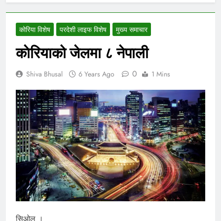
कोरिया विशेष
परदेशी लाइफ विशेष
मुख्य समाचार
काेरियाको जेलमा ८ नेपाली
0
Shiva Bhusal
6 Years Ago
1 Mins
सिओल ।