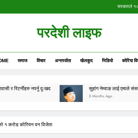
सरकारले १०० 
सुहांग ने
परदेशी लाइफ
रिटर्नी फेडेरेसनको अगुवाईमा स्था
सरकारले १०० 
OME
समाज
विचार
अन्तरर्वाता
खेलकुद
भिडियो
कोरिया वि
सरकारले १०० 
सुहांग ने
रिटर्नी फेडेरेसनको अगुवाईमा स्था
 नपर्नु दुःखद
सुहांग नेम्वाङ लाई एमाले संसदीय दलको नेता
5 Months Ago
को १ करोड कोरियन वन विजेता