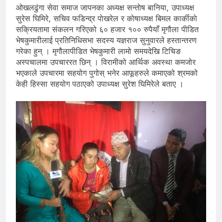
ओखलढुंगा सेवा समाज जापनका अध्यक्ष सन्ताेष बानिया, उपाध्यक्ष
सुरेस घिमिरे, सचिव फडिन्द्र पाेखरेल र काेषाध्यक्ष बिमल कार्कीकाे
सक्रियतामा संकलन गरिएको ६० हजार १०० रुपैयाँ मृगौला पीडित
भेषकुमारीलाई प्रतिनिधिसभा सदस्य यज्ञराज सुनुवारले हस्तान्तरण
गरेका हुन् । मृगौलापीडित भेषकुमारी लामो समयदेखि टिचिङ
अस्पचालमा उपचाररत छिन् । विरामीको आर्थिक अवस्था कमजोर
भएकाले उपचारमा सहयोग पुगोस् भनेर आफूहरुले कमाएको श्रमको
केही हिस्सा सहयोग पठाएको उपाध्यक्ष सुरेश घिमिरेले बताए ।