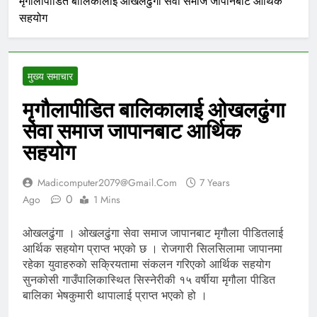
मृगौलापीडित बालिकालाई ओखलढुंगा सेवा समाज जापानबाट आर्थिक
सहयोग
मुख्य समाचार
मृगौलापीडित बालिकालाई ओखलढुंगा
सेवा समाज जापानबाट आर्थिक
सहयोग
Madicomputer2079@gmail.com
7 Years
0
Ago
1 Mins
ओखलढुंगा । ओखलढुंगा सेवा समाज जापानबाट मृगाैला पीडितलाई
आर्थिक सहयोग प्राप्त भएको छ । राेजगारी सिलसिलामा जापानमा
रहेका युवाहरुकाे सक्रियतामा संकलन गरिएको आर्थिक सहयोग
सुनकोसी गाउँपालिकास्थित सिस्नेरीकी १५ वर्षीया मृगौला पीडित
बालिका भेषकुमारी थापालाई प्राप्त भएको हो ।